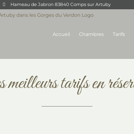
Hameau de Jabron 83840 Comps sur Artuby
Accueil
Chambres
Tarifs
meilleurs tarifs en réser